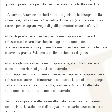
quindi di prediligere per cibi freschi e crudi, come frutta e verdura;
– Assumere Vitamine perché il nostro organismo ha bisogno della
vitamina A, della vitamina C ed infine di quella E (via libera dunque a
carne e pesce, agrumi, vegetali gialli, pomodori e tuorlo d’uovo);
– Prediligere le carni bianche, perché meno grassa e povera di
colesterolo. Le carni bianche più magre sono quelle del pollo,
tacchino, faraona e coniglio, mentre meglio evitare l’anatra che tende a
essere più grassa. Evitiamo la pelle perché ricca di grassi;
– Evitare gli insaccati e i formaggi grassi che, al contrario delle carni
bianche, sono ricchi di grassi e colesterolo.
I formaggi freschi sono generalmente più magri e contengono meno
colesterolo, anche se è importante conoscere il tipo di latte impiegato
nella lavorazione. Tra tutti, ricotta, crescenza, fiocchi di latte, feta
sono quelli che apportano meno colesterolo.
Bisogna sempre fare attenzione alla dieta da seguire ma, in questi
periodi in cui il caldo non ci dà tregua, è necessario essere più accorti