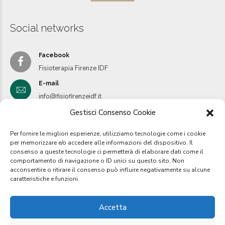
Social networks
Facebook
Fisioterapia Firenze IDF
E-mail
info@fisiofirenzeidf.it
Gestisci Consenso Cookie
E-mail
inforegionetoscana@fisiofirenzeidf.it
Per fornire le migliori esperienze, utilizziamo tecnologie come i cookie
Instagram
per memorizzare e/o accedere alle informazioni del dispositivo. Il
consenso a queste tecnologie ci permetterà di elaborare dati come il
Istituto IDF
comportamento di navigazione o ID unici su questo sito. Non
acconsentire o ritirare il consenso può influire negativamente su alcune
caratteristiche e funzioni.
Copyright by I
stituto IDF
2019. Tutti i diretti riservati.
Accetta