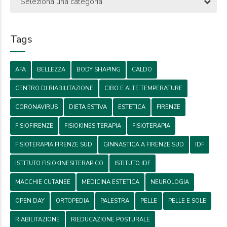
Seleziona una categoria
Tags
AFA
BELLEZZA
BODY SHAPING
CALDO
CENTRO DI RIABILITAZIONE
CIBO E ALTE TEMPERATURE
CORONAVIRUS
DIETA ESTIVA
ESTETICA
FIRENZE
FISIOFIRENZE
FISIOKINESITERAPIA
FISIOTERAPIA
FISIOTERAPIA FIRENZE SUD
GINNASTICA A FIRENZE SUD
IDF
ISTITUTO FISIOKINESITERAPICO
ISTITUTO IDF
MACCHIE CUTANEE
MEDICINA ESTETICA
NEUROLOGIA
OPEN DAY
ORTOPEDIA
PALESTRA
PELLE
PELLE E SOLE
RIABILITAZIONE
RIEDUCAZIONE POSTURALE