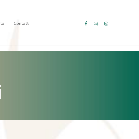
ita
Contatti
i