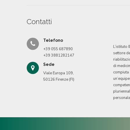
Contatti
Telefono
L’istituto
+39 055 687890
settore de
+39 3881282147
riabilitaz
Sede
di medicin
compiuta 
Viale Europa 109,
un’equipe 
50126 Firenze (FI)
competenz
pluriennal
personale 