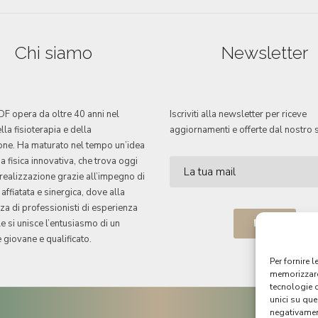
Chi siamo
Newsletter
 IDF opera da oltre 40 anni nel
Iscriviti alla newsletter per riceve
lla fisioterapia e della
aggiornamenti e offerte dal nostro s
ione. Ha maturato nel tempo un’idea
a fisica innovativa, che trova oggi
realizzazione grazie all’impegno di
affiatata e sinergica, dove alla
a di professionisti di esperienza
e si unisce l’entusiasmo di un
giovane e qualificato.
Per fornire 
memorizzare 
tecnologie 
unici su que
negativament