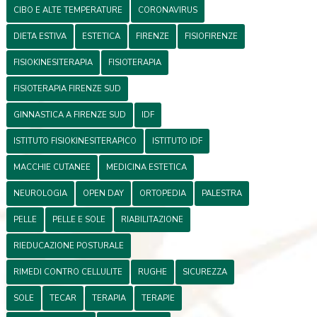
CIBO E ALTE TEMPERATURE
CORONAVIRUS
DIETA ESTIVA
ESTETICA
FIRENZE
FISIOFIRENZE
FISIOKINESITERAPIA
FISIOTERAPIA
FISIOTERAPIA FIRENZE SUD
GINNASTICA A FIRENZE SUD
IDF
ISTITUTO FISIOKINESITERAPICO
ISTITUTO IDF
MACCHIE CUTANEE
MEDICINA ESTETICA
NEUROLOGIA
OPEN DAY
ORTOPEDIA
PALESTRA
PELLE
PELLE E SOLE
RIABILITAZIONE
RIEDUCAZIONE POSTURALE
RIMEDI CONTRO CELLULITE
RUGHE
SICUREZZA
SOLE
TECAR
TERAPIA
TERAPIE