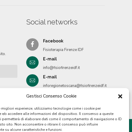
Social networks
Facebook
Fisioterapia Firenze IDF
ito.
E-mail
info@fisiofirenzeidf.it
E-mail
inforegionetoscana@fisiofirenzeidf.it
Instagram
Gestisci Consenso Cookie
Istituto IDF
le migliori esperienze, utilizziamo tecnologie come i cookie per
e/o accedere alle informazioni del dispositivo. Il consenso a queste
ci permetterà di elaborare dati come il comportamento di navigazione o ID
sto sito. Non acconsentire o ritirare il consenso può influire
e su alcune caratteristiche e funzioni.