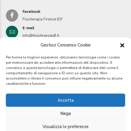
Facebook
Fisioterapia Firenze IDF
E-mail
info@fisiofirenzeidf.it
Gestisci Consenso Cookie
E-mail
inforegionetoscana@fisiofirenzeidf.it
Per fornire le migliori esperienze, utilizziamo tecnologie come i cookie
Instagram
per memorizzare e/o accedere alle informazioni del dispositivo. Il
consenso a queste tecnologie ci permetterà di elaborare dati come il
Istituto IDF
comportamento di navigazione o ID unici su questo sito. Non
acconsentire o ritirare il consenso può influire negativamente su alcune
caratteristiche e funzioni.
Copyright by I
stituto IDF
2019. Tutti i diretti riservati.
Accetta
Nega
Il centro
Contatti
Servizi
Prevenzione
Tempi di consegna referti
Polizza assicurativa
Visualizza le preferenze